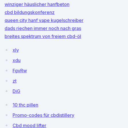
winziger häuslicher hanfbeton
cbd bildungskonferenz
queen city hanf vape kugelschreiber
dads riechen immer noch nach gras
breites spektrum von freiem cbd-öl
xly
xdu
FgvRw
zt
DiG
10 thc pillen
Promo-codes für cbdistillery
Cbd mood lifter