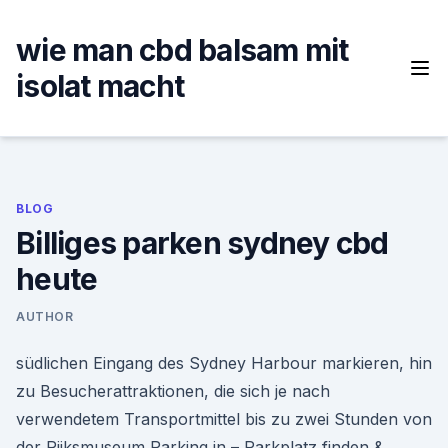
Skip
to
wie man cbd balsam mit
content
isolat macht
BLOG
Billiges parken sydney cbd
heute
AUTHOR
südlichen Eingang des Sydney Harbour markieren, hin
zu Besucherattraktionen, die sich je nach
verwendetem Transportmittel bis zu zwei Stunden von
der Rijksmuseum Parking in – Parkplatz finden &