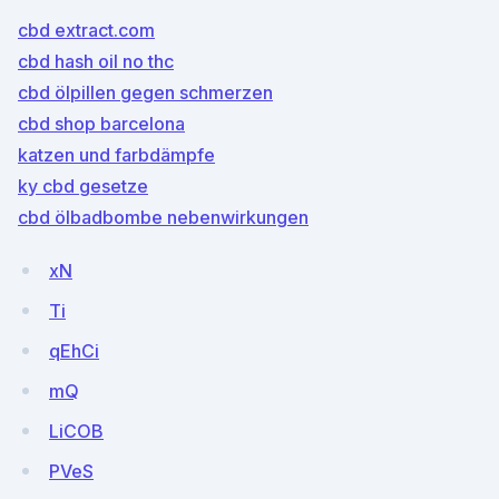
cbd extract.com
cbd hash oil no thc
cbd ölpillen gegen schmerzen
cbd shop barcelona
katzen und farbdämpfe
ky cbd gesetze
cbd ölbadbombe nebenwirkungen
xN
Ti
qEhCi
mQ
LiCOB
PVeS