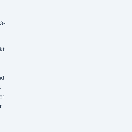
-3-
kt
nd
.
er
r