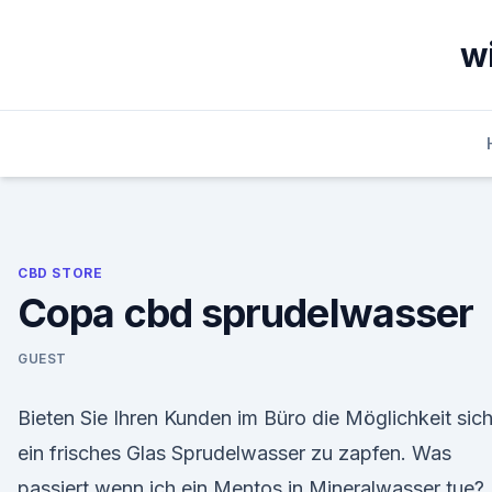
Skip
to
wi
content
CBD STORE
Copa cbd sprudelwasser
GUEST
Bieten Sie Ihren Kunden im Büro die Möglichkeit sic
ein frisches Glas Sprudelwasser zu zapfen. Was
passiert wenn ich ein Mentos in Mineralwasser tue?