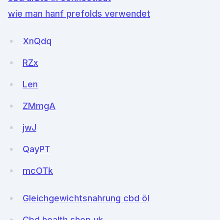
wie man hanf prefolds verwendet
XnQdq
RZx
Len
ZMmgA
jwJ
QayPT
mcOTk
Gleichgewichtsnahrung cbd öl
Cbd health shop uk