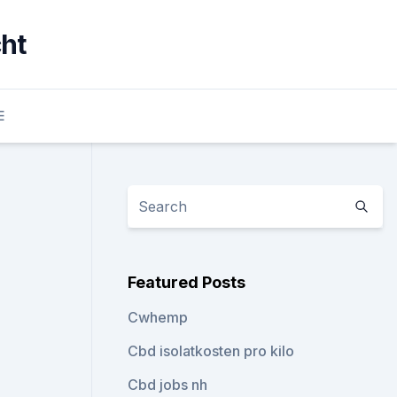
cht
E
Featured Posts
Cwhemp
Cbd isolatkosten pro kilo
Cbd jobs nh