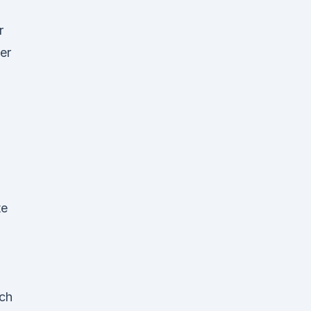
r
er
te
ich